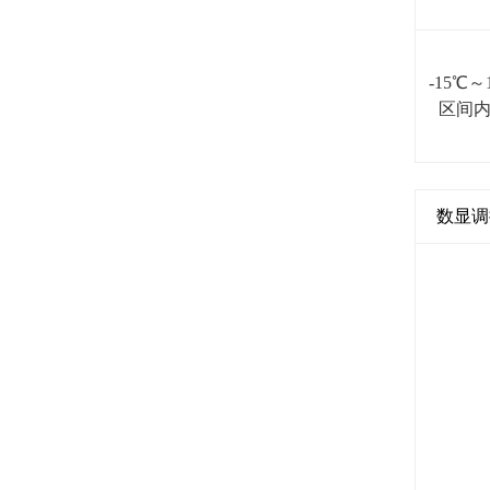
-15
℃
～
区间
数显调