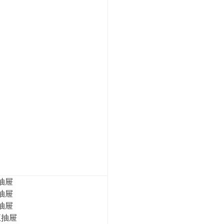
三抽屉
三抽屉
四抽屉
五抽屉