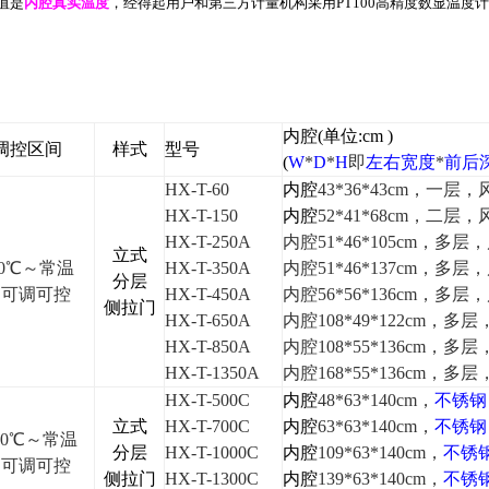
值是
内腔真实温度
，经得起用户和第三方计量机构采用
PT100
高精度数显温度计
内腔
(
单位
:cm )
调控区间
样式
型号
(
W
*
D
*
H
即
左右宽度
*
前后
HX-T-60
内腔
43*36*43cm
，一层，
HX-T-150
内腔
52*41*68cm
，二层，
HX-T-250A
内腔51*46*105cm，多
立式
0
℃
～常温
HX-T-350A
内腔51*46*137cm，多
分层
内可调可控
HX-T-450A
内腔56*56*136cm，多
侧拉门
HX-T-650A
内腔108*49*122cm，
HX-T-850A
内腔108*55*136cm，
HX-T-1350A
内腔168*55*136cm，
HX-T-500C
内腔
48*63*140cm
，
不锈钢
立式
HX-T-700C
内腔
63*63*140cm
，
不锈钢
0
℃
～常温
分层
HX-T-1000C
内腔
109*63*140cm
，
不锈
内可调可控
侧拉门
HX-T-1300C
内腔
139*63*140cm
，
不锈