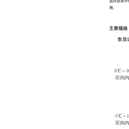
温控器显示
测
。
主要规格
数显
0
℃
～
1
区间
-5
℃
～
1
区间