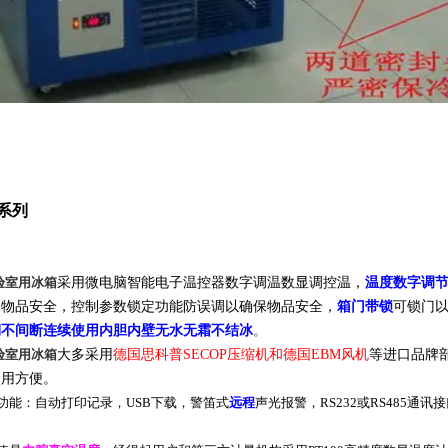
系列
验室用冰箱
采用微电脑智能电子温控器数字调温数显调控温，
温度数字调
保物品安全，控制参数锁定功能防误调以确保物品安全，
箱门带锁
可锁门
期不间断连续使用内胆内壁无水无霜不结冰
。
验室用冰箱
大多采用
德国思科普
SECOP
压缩机和德国
EBM
风机
等进口品牌
使用方便
。
功能：自动打印记录，
USB
下载，警笛式
远程
声光报警，
RS232
或
RS485
通讯接