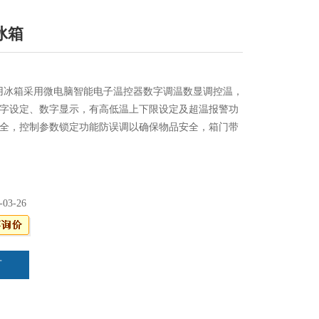
冰箱
用冰箱采用微电脑智能电子温控器数字调温数显调控温，
字设定、数字显示，有高低温上下限设定及超温报警功
全，控制参数锁定功能防误调以确保物品安全，箱门带
物品安全。风冷系列蒸发器自动防霜自动化霜自动除
连续使用内胆内壁无水无霜不结冰。大多采用德国
机和德国EBM风机，无氟环保致冷剂，全铜管路严密防漏。
-03-26
言